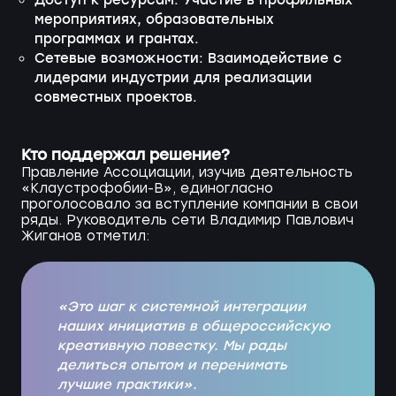
Доступ к ресурсам: Участие в профильных
мероприятиях, образовательных
программах и грантах.
Сетевые возможности: Взаимодействие с
лидерами индустрии для реализации
совместных проектов.
Кто поддержал решение?
Правление Ассоциации, изучив деятельность
«Клаустрофобии-В», единогласно
проголосовало за вступление компании в свои
ряды. Руководитель сети Владимир Павлович
Жиганов отметил:
«Это шаг к системной интеграции
наших инициатив в общероссийскую
креативную повестку. Мы рады
делиться опытом и перенимать
лучшие практики».