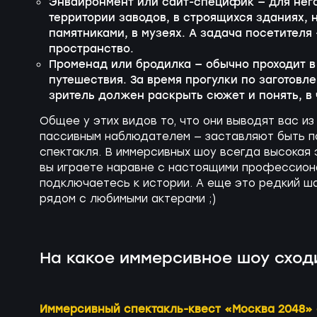
Энвайронмент или сайт-специфик — для нег
территории заводов, в строящихся зданиях, 
памятниками, в музеях. А задача посетителя
пространство.
Променад или бродилка — обычно проходит в
путешествия. За время прогулки по заготов
зритель должен раскрыть сюжет и понять, в
Общее у этих видов то, что они выводят вас и
пассивным наблюдателем — заставляют быть п
спектакля. В иммерсивных шоу всегда высокая 
вы играете наравне с настоящими профессион
подключаетесь к истории. А еще это редкий ш
рядом с любимыми актерами ;)
На какое иммерсивное шоу сход
Иммерсивный спектакль-квест «Москва 2048»