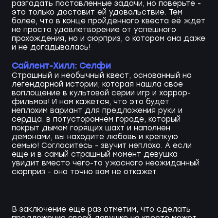
разгадать поставленные задачи, но поверьте -
это только доставит ей удовольствие. Тем
более, что в конце пройденного квеста её ждет
не просто удовлетворение от успешного
прохождения, но и сюрприз, о котором она даже
и не догадывалась!
Сайлент-Хилл: Селфи
Страшный и необычный квест, основанный на
легендарной истории, которая нашла свое
воплощение в культовой серии игр и хоррор-
фильмов! И нам кажется, что это будет
неплохим вариант для предложения руки и
сердца: в потустороннем городе, который
покрыт дымом горящих шахт и наполнен
демонами, вы находите любовь и крепкую
семью! Согласитесь - звучит неплохо. А если
еще и в самый страшный момент девушка
увидит вместо чего-то ужасного неожиданный
сюрприз - она точно вам не откажет.
В заключение еще раз отметим, что сделать
предложение своей девушке на квесте может