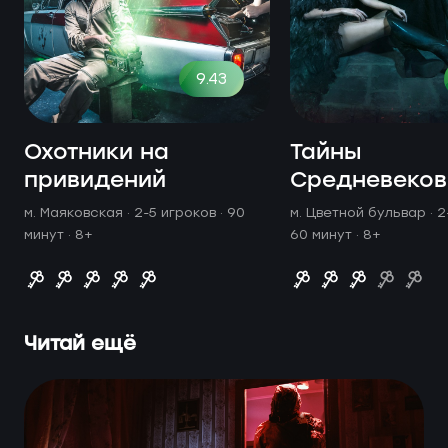
9.43
Охотники на
Тайны
привидений
Средневеков
м. Маяковская ·
2-5 игроков · 90
м. Цветной бульвар ·
2
минут
· 8+
60 минут
· 8+
Читай ещё