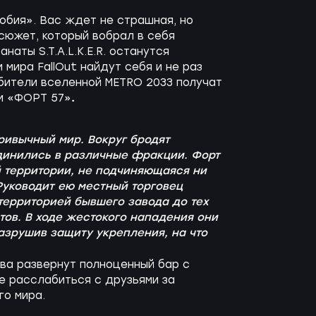
обия». Вас ждет не страшная, но
сюжет, который вобрал в себя
наты S.T.A.L.K.E.R. останутся
мира FallOut найдут себя и не раз
юбители вселенной METRO 2033 получат
.
ми «ФОРТ 57»
привычный мир. Вокруг бродят
динились в различные фракции. Форт
й территории, не подчиняющаяся ни
Руководит ею местный торговец
территорией бывшего завода до тех
тов. В ходе жестокого нападения они
азрушив защиту укрепления, на что
ва развернут полноценный бар с
е расслабиться с друзьями за
го мира.