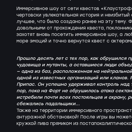
Иммерсивное шоу от сети квестов «Клаустроф
чертовски увлекательная история и неизбитый 
лучшее, что было создано ранее на эту тему. Фа
довольными от прохождения квеста, поклонники 
захотят вновь посетить иммерсивное шоу, а л
море эмоций и точно вернутся квест с актера
Прошло десять лет с тех пор, как обрушился 
чудовища и мутанты, а оставшиеся люди объе
— одна из баз, расположенная на нейтрально
одной из известных организаций или кланов. 
Припас. Он успешно удерживал контроль над 
пор, пока на Форт не обрушилась атака сектан
истребили почти всех постояльцев и охрану, р
сбежались падальщики...
Также на территории иммерсивного пространст
антуражной обстановкой! После игры вы может
кружкой пива прямиком из постапокалиптическо