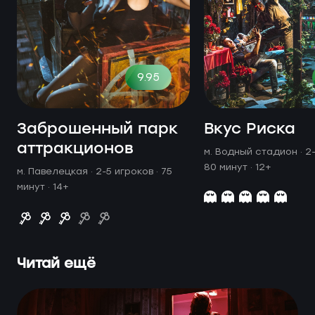
9.95
Заброшенный парк
Вкус Риска
аттракционов
м. Водный стадион ·
2-
80 минут
· 12+
м. Павелецкая ·
2-5 игроков · 75
минут
· 14+
Читай ещё