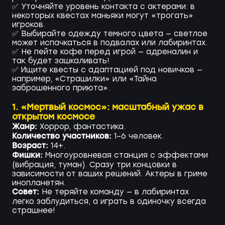
✅ Уточняйте уровень контакта с актерами: в
некоторых квестах маньяки могут «трогать»
игроков.
✅ Выбирайте одежду темного цвета — светлое
может испачкаться в подвалах или лабиринтах.
✅ Не пейте кофе перед игрой — адреналин и
так будет зашкаливать!
✅ Ищите квесты с адаптацией под новичков —
например, «Страшилки» или «Тайна
заброшенного приюта».
1. «Мертвый космос»: масштабный ужас в
открытом космосе
Жанр:
Хоррор, фантастика.
Количество участников:
1–6 человек.
Возраст:
14+.
Фишки:
Многоуровневая станция с эффектами
(вибрация, туман). Сразу три концовки в
зависимости от ваших решений. Актеры в гриме
инопланетян.
Совет:
Не теряйте команду — в лабиринтах
легко заблудиться, а играть в одиночку всегда
страшнее!