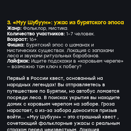
3. «Муу Шубуун»: ужас из бурятского эпоса
Жанр:
Фольклор, мистика.
Количество участников:
1–7 человек.
Возраст:
16+.
Фишка:
Бурятский эпос о шаманах и
мистических существах. Локация с запахами
леса и звуками ритуальных барабанов.
Лайфхак:
Ищите подсказки в «коровьем черепе»
— возможно там ключ к побегу?
Первый в России квест, основанный на
народных легендах! Вы отправляетесь в
путешествие по Бурятии, но автобус ломается
посреди леса. В поисках укрытия вы находите
домик с коровьим черепом на заборе. Гроза
нарастает, а из-за забора доносится призыв
войти... «Муу Шубуун» — это страшный квест ,
сочетающий фольклорные ужасы с реальным
страхом перед неизвестным. Локация