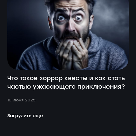
трудностям и разным ситуациям, которые могут
произойти во время смены. Эта работа требует
выдержки, внимательности и умения быстро
реагировать. Но попробовать себя в этом точно
стоит!
Она не боится заражённых и знает все лабораторные
"Заражение"
секреты. Екатерина — актриса квеста
—
расскажет о своем опыте работы в квестовой
индустрии.
Что такое хоррор квесты и как стать
частью ужасающего приключения?
10 июня 2025
Загрузить ещё