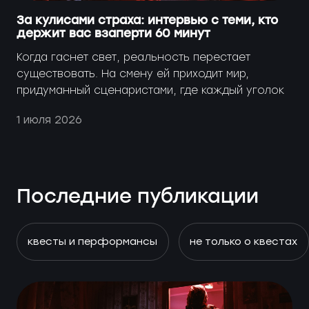
За кулисами страха: интервью с теми, кто
держит вас взаперти 60 минут
Когда гаснет свет, реальность перестает
существовать. На смену ей приходит мир,
придуманный сценаристами, где каждый уголок
таит опасность, а каждая тень — живая. Но кто
1 июля 2026
же те люди, которые населяют этот полумрак?
Кто те, кто заставляет нас визжать от страха
или смеяться до слез, оставаясь при этом
совершенно невозмутимыми за ширмой?
Последние публикации
Сегодня мы приоткроем занавес и поговорим с
теми, кто стоит по ту сторону двери — с
актерами интерактивных квестов.
квесты и перформансы
не только о квестах
"Питомец"
Кто лучше всех знает секреты квеста
?
Конечно, та, кто в нём живёт! Анастасия, актриса этого
проекта, ответила на все наши вопросы: от подготовки к
роли до самых неожиданных реакций игроков.