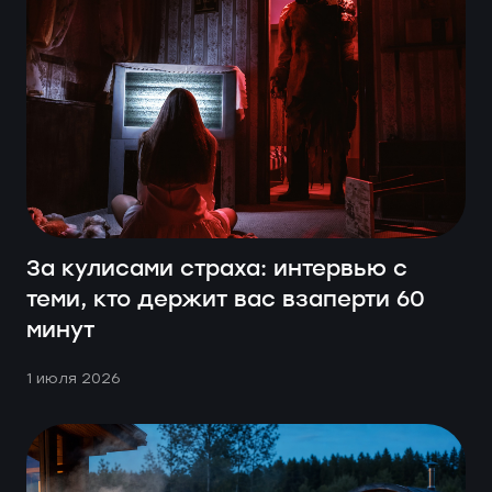
За кулисами страха: интервью с
– Как ты узнала про
теми, кто держит вас взаперти 60
квест-индустрию? Что
минут
сподвигло пойти
1 июля 2026
работать на квест?
Всё началось с обычного похода на квест в
качестве игрока. Я настолько впечатлилась