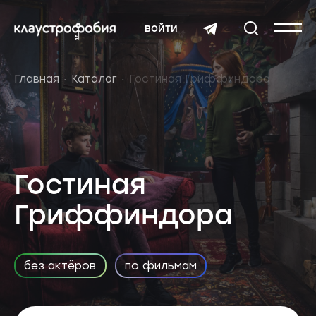
войти
Главная
Каталог
Гостиная Гриффиндора
Гостиная
Гриффиндора
без актёров
по фильмам