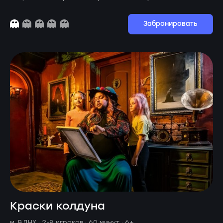
Забронировать
Краски колдуна
м. ВДНХ ·
2-8 игроков · 60 минут
· 6+