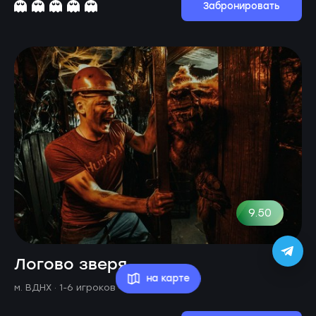
Забронировать
9.50
Логово зверя
на карте
м. ВДНХ ·
1-6 игроков · 60 минут
· 12+