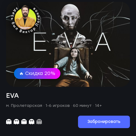
🔥 Скидка 20%
EVA
м. Пролетарская ·
1-6 игроков · 60 минут
· 14+
Забронировать