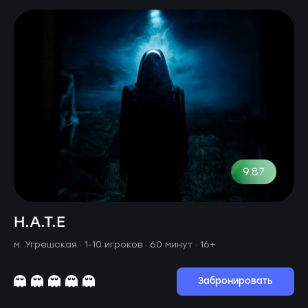
9.87
H.A.T.E
м. Угрешская ·
1-10 игроков · 60 минут
· 16+
Забронировать