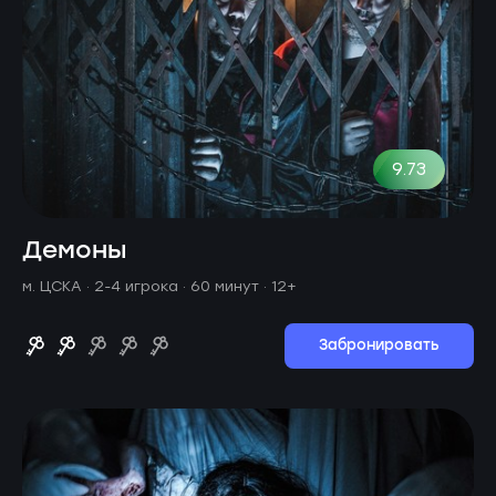
9.73
Демоны
м. ЦСКА ·
2-4 игрока · 60 минут
· 12+
Забронировать