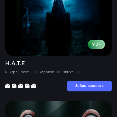
9.87
H.A.T.E
м. Угрешская ·
1-10 игроков · 60 минут
· 16+
Забронировать