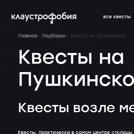
все квесты
Главная
Подборки
Квесты на Пушкинской
подросткам
подборки
франшиза
онлайн-кве
расписание 
FAQ
Квесты на
веселые
магазин
блог
аттракцион
новичкам о 
вакансии
Пушкинск
страшные
подарочные
без актёров
корпоратив
сертификаты
детям
новые
Квесты возле м
Квесты, практически в самом центре столицы 