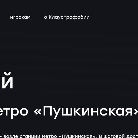
игрокам
о Клаустрофобии
сты
всех квестов
нестрашные
детский день рождения
бонусная программа
ы
квестах
эротические
тимбилдинг
контакты
ой
ы
с актёрами
етро «Пушкинская
- возле станции метро «Пушкинская». В шаговой дос