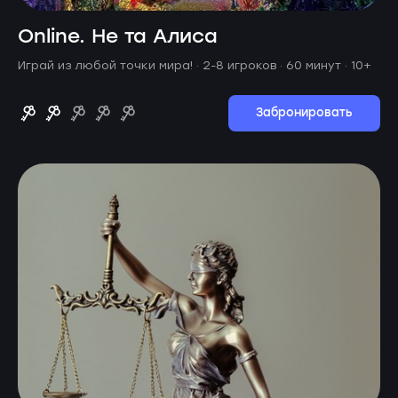
Online. Не та Алиса
Играй из любой точки мира! ·
2-8 игроков · 60 минут
· 10+
Забронировать