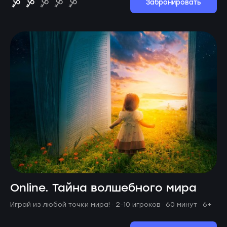
Забронировать
Online. Тайна волшебного мира
Играй из любой точки мира! ·
2-10 игроков · 60 минут
· 6+