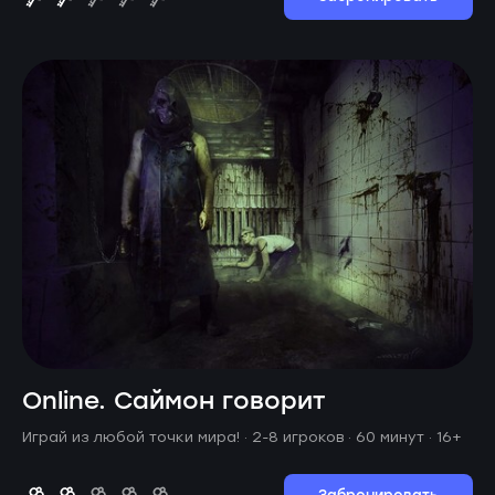
Online. Саймон говорит
Играй из любой точки мира! ·
2-8 игроков · 60 минут
· 16+