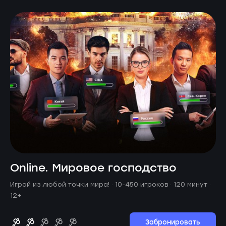
Online. Мировое господство
Играй из любой точки мира! ·
10-450 игроков · 120 минут
·
12+
Забронировать