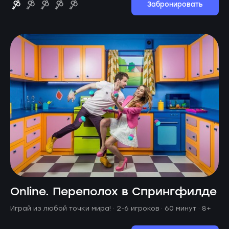
Забронировать
Online. Переполох в Спрингфилде
Играй из любой точки мира! ·
2-6 игроков · 60 минут
· 8+