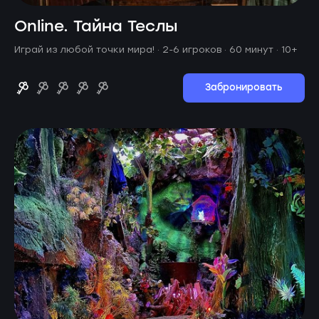
Online. Тайна Теслы
Играй из любой точки мира! ·
2-6 игроков · 60 минут
· 10+
Забронировать