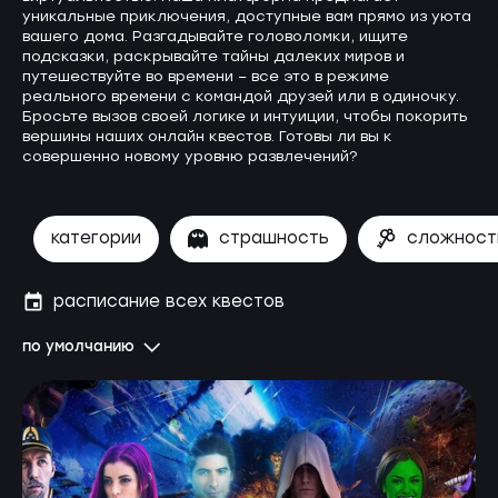
уникальные приключения, доступные вам прямо из уюта
вашего дома. Разгадывайте головоломки, ищите
подсказки, раскрывайте тайны далеких миров и
путешествуйте во времени – все это в режиме
реального времени с командой друзей или в одиночку.
Бросьте вызов своей логике и интуиции, чтобы покорить
вершины наших онлайн квестов. Готовы ли вы к
совершенно новому уровню развлечений?
категории
страшность
сложност
расписание всех квестов
по умолчанию