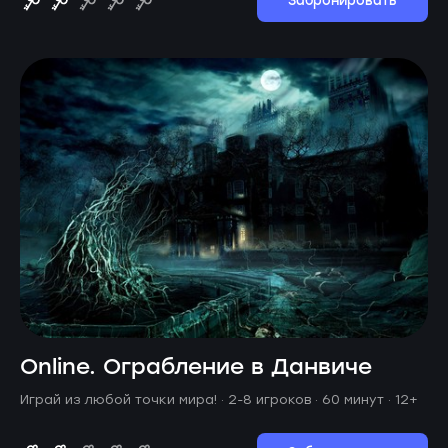
Забронировать
Online. Ограбление в Данвиче
Играй из любой точки мира! ·
2-8 игроков · 60 минут
· 12+