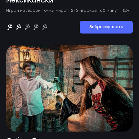
мексикански
Играй из любой точки мира! ·
2-6 игроков · 60 минут
· 12+
Забронировать