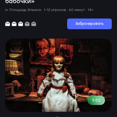
бабочки»
м. Площадь Ильича ·
1-12 игроков · 60 минут
· 14+
Забронировать
9.82