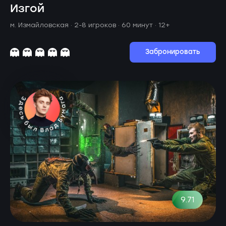
Изгой
м. Измайловская ·
2-8 игроков · 60 минут
· 12+
Забронировать
9.71