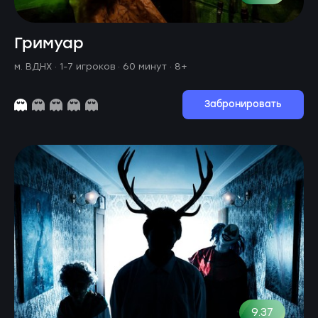
Гримуар
м. ВДНХ ·
1-7 игроков · 60 минут
· 8+
Забронировать
9.37