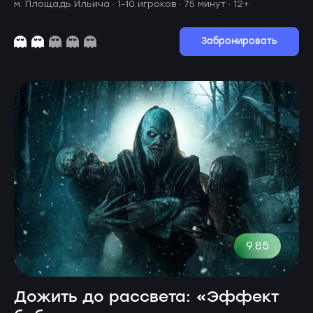
м. Площадь Ильича ·
1-10 игроков · 75 минут
· 12+
Забронировать
9.85
Дожить до рассвета: «Эффект