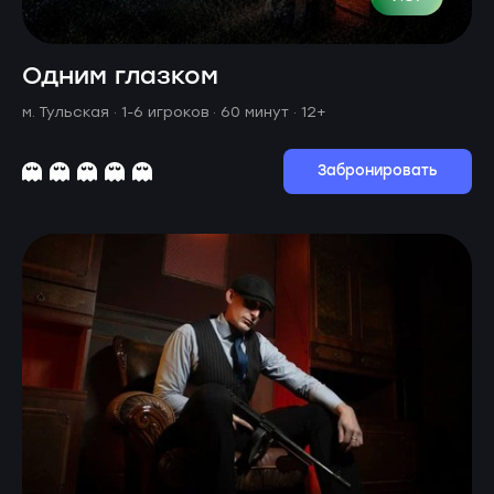
Одним глазком
м. Тульская ·
1-6 игроков · 60 минут
· 12+
Забронировать