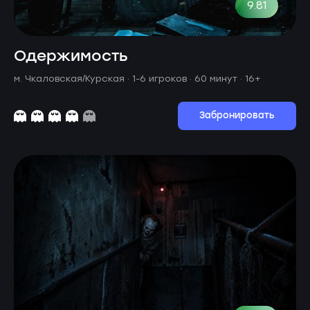
9.81
Одержимость
м. Чкаловская/Курская ·
1-6 игроков · 60 минут
· 16+
Забронировать