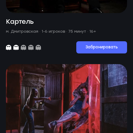
Картель
м. Дмитровская ·
1-6 игроков · 75 минут
· 16+
Забронировать