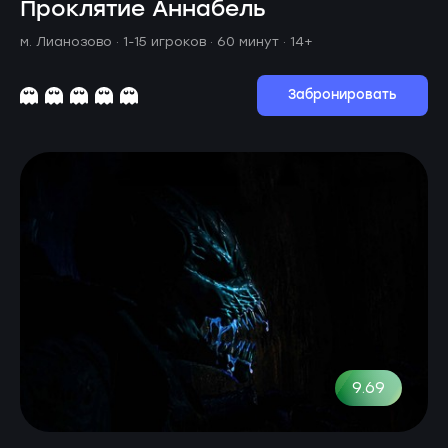
Проклятие Аннабель
м. Лианозово ·
1-15 игроков · 60 минут
· 14+
Забронировать
9.69