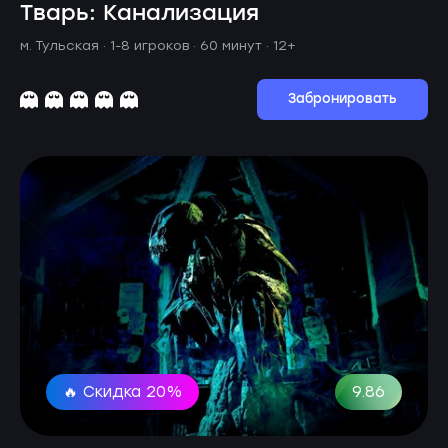
Тварь: Канализация
м. Тульская ·
1-8 игроков · 60 минут
· 12+
Забронировать
🔥 Скидка 20%
9.86