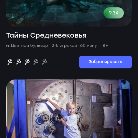
9.34
Тайны Средневековья
м. Цветной бульвар ·
2-5 игроков · 60 минут
· 8+
Забронировать