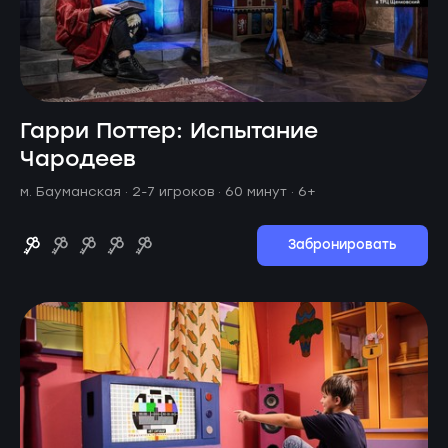
Гарри Поттер: Испытание
Чародеев
м. Бауманская ·
2-7 игроков · 60 минут
· 6+
Забронировать