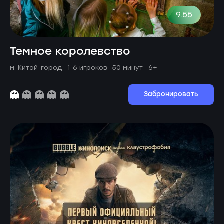
9.55
Темное королевство
м. Китай-город ·
1-6 игроков · 50 минут
· 6+
Забронировать