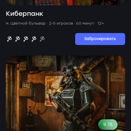
Киберпанк
м. Цветной бульвар ·
2-5 игроков · 60 минут
· 12+
Забронировать
9.78