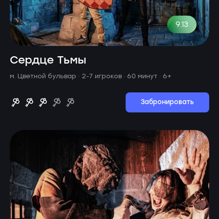
9.13
Сердце Тьмы
м. Цветной бульвар ·
2-7 игроков · 60 минут
· 6+
Забронировать