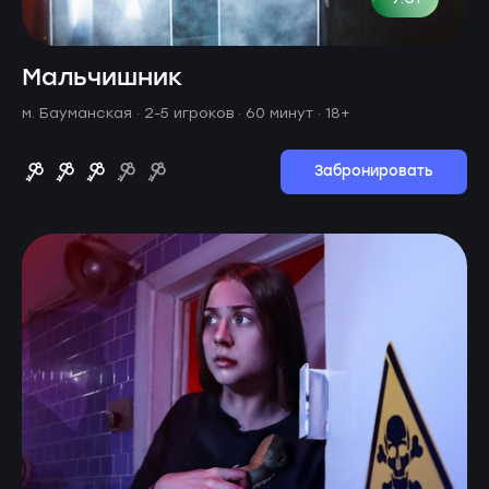
Мальчишник
м. Бауманская ·
2-5 игроков · 60 минут
· 18+
Забронировать