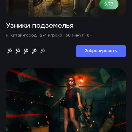
9.77
Узники подземелья
м. Китай-город ·
2-4 игрока · 60 минут
· 8+
Забронировать