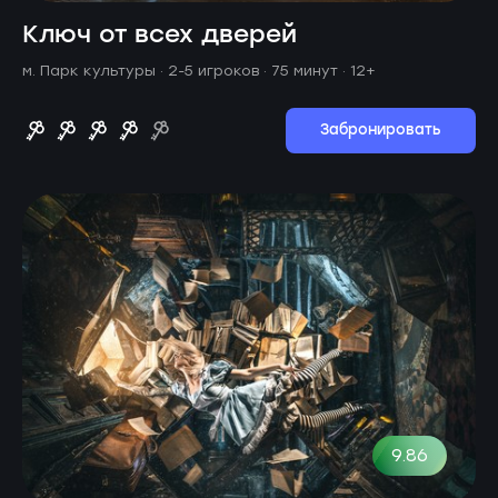
Ключ от всех дверей
м. Парк культуры ·
2-5 игроков · 75 минут
· 12+
Забронировать
9.86