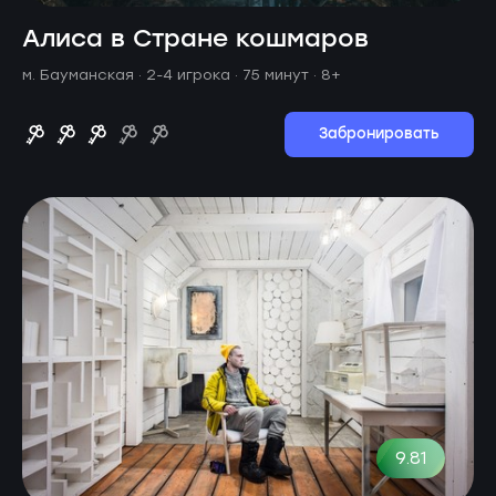
Алиса в Стране кошмаров
м. Бауманская ·
2-4 игрока · 75 минут
· 8+
Забронировать
9.81