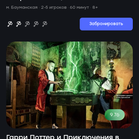
м. Бауманская ·
2-5 игроков · 60 минут
· 8+
Забронировать
9.76
Гарри Поттер и Приключения в