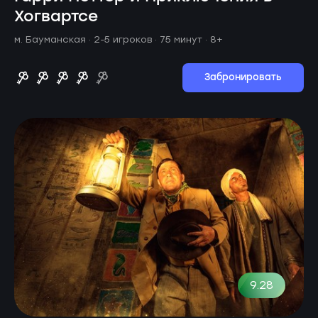
Хогвартсе
м. Бауманская ·
2-5 игроков · 75 минут
· 8+
Забронировать
9.28