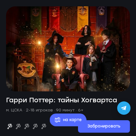
Гарри Поттер: тайны Хогвартса
м. ЦСКА ·
2-18 игроков · 90 минут
· 6+
на карте
Забронировать