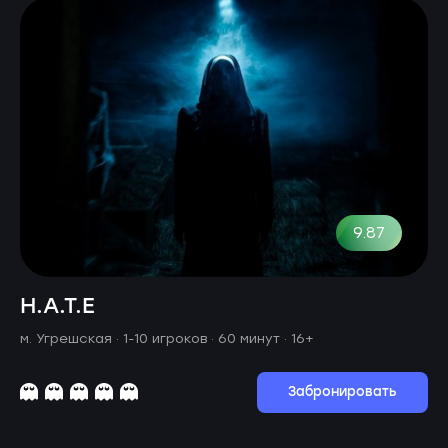
9.87
H.A.T.E
м. Угрешская ·
1-10 игроков · 60 минут
· 16+
Забронировать