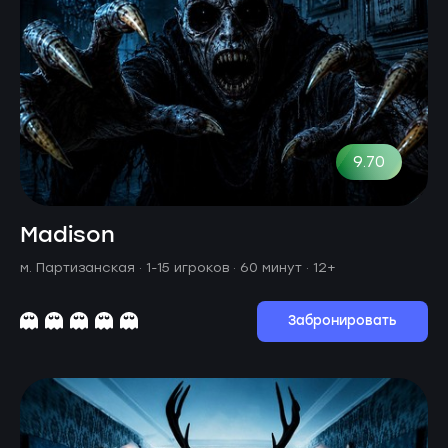
9.70
Madison
м. Партизанская ·
1-15 игроков · 60 минут
· 12+
Забронировать