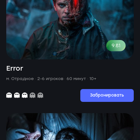
9.81
Error
м. Отрадное ·
2-6 игроков · 60 минут
· 10+
Забронировать