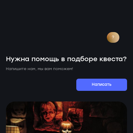
?
Нужна помощь в подборе квеста?
Напишите нам, мы вам поможем!
Написать