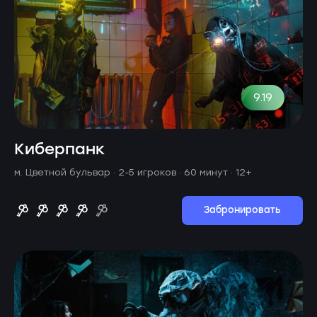
9.19
Киберпанк
м. Цветной бульвар ·
2-5 игроков · 60 минут
· 12+
Забронировать