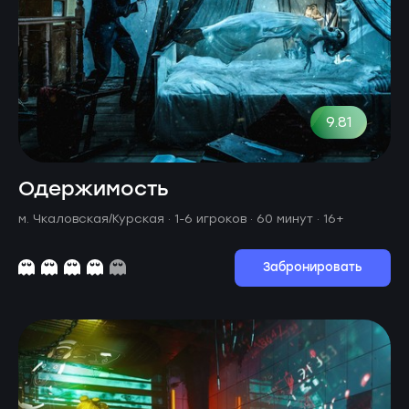
9.81
Одержимость
м. Чкаловская/Курская ·
1-6 игроков · 60 минут
· 16+
Забронировать