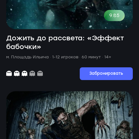
9.85
Дожить до рассвета: «Эффект
бабочки»
м. Площадь Ильича ·
1-12 игроков · 60 минут
· 14+
Забронировать