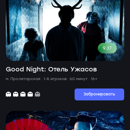
9.37
Good Night: Отель Ужасов
м. Пролетарская ·
1-8 игроков · 60 минут
· 16+
Забронировать