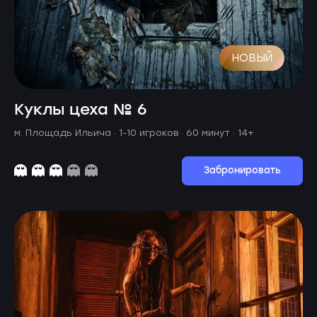
НОВЫЙ
Куклы цеха № 6
м. Площадь Ильича ·
1-10 игроков · 60 минут
· 14+
Забронировать