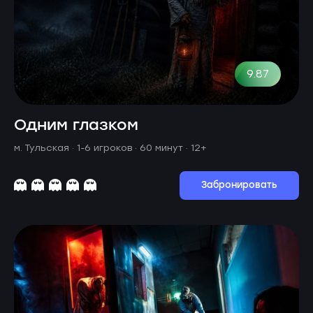
9.87
Одним глазком
м. Тульская ·
1-6 игроков · 60 минут
· 12+
Забронировать