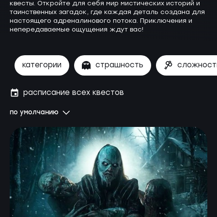
квесты. Откройте для себя мир мистических историй и
таинственных загадок, где каждая деталь создана для
настоящего адреналинового потока. Приключения и
непередаваемые ощущения ждут вас!
категории
страшность
сложност
расписание всех квестов
по умолчанию