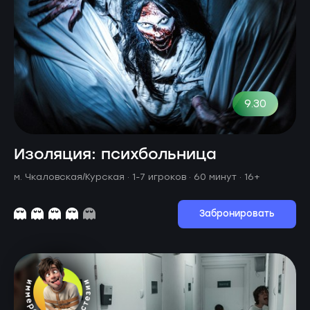
9.30
Изоляция: психбольница
м. Чкаловская/Курская ·
1-7 игроков · 60 минут
· 16+
Забронировать