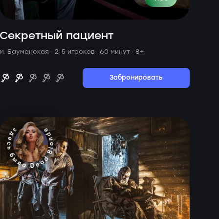
Секретный пациент
м. Бауманская ·
2-5 игроков · 60 минут
· 8+
Забронировать