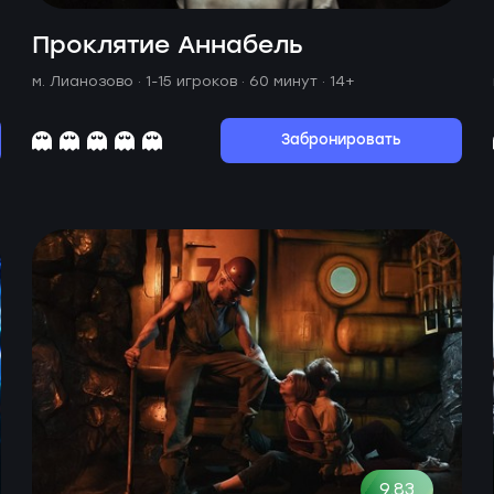
Проклятие Аннабель
м. Лианозово ·
1-15 игроков · 60 минут
· 14+
Забронировать
9.83