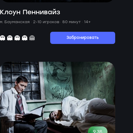
Клоун Пеннивайз
м. Бауманская ·
2-10 игроков · 80 минут
· 14+
Забронировать
9.38