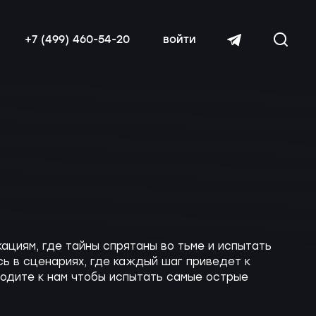
+7 (499) 460-54-20
войти
читать далее
ациям, где тайны спрятаны во тьме и испытать
ь в сценариях, где каждый шаг приведет к
ходите к нам чтобы испытать самые острые