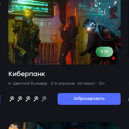
9.19
Киберпанк
м. Цветной бульвар ·
2-5 игроков · 60 минут
· 12+
Забронировать