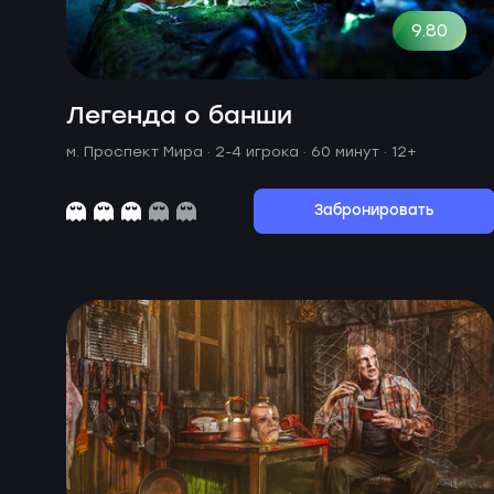
9.80
Легенда о банши
м. Проспект Мира ·
2-4 игрока · 60 минут
· 12+
Забронировать