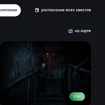
компании
расписание всех квестов
на карте
9.94