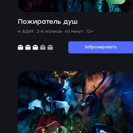
Пожиратель душ
м. ВДНХ ·
2-8 игроков · 60 минут
· 12+
Забронировать