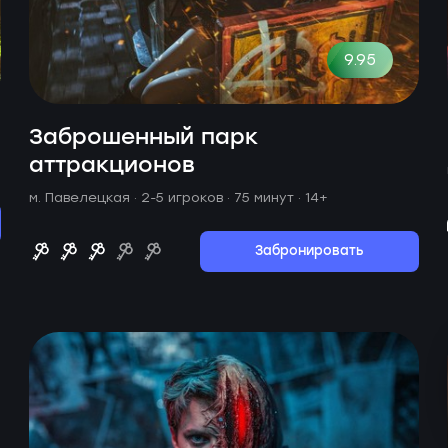
9.95
Заброшенный парк
аттракционов
м. Павелецкая ·
2-5 игроков · 75 минут
· 14+
Забронировать