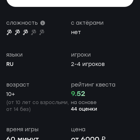
сложность
с актёрами
нет
языки
игроки
RU
2-4 игроков
возраст
рейтинг квеста
9.52
10+
(от 10 лет со взрослыми,
на основе
44 оценки
от 14 без)
время игры
цена
60 минут
от 6000 ₽