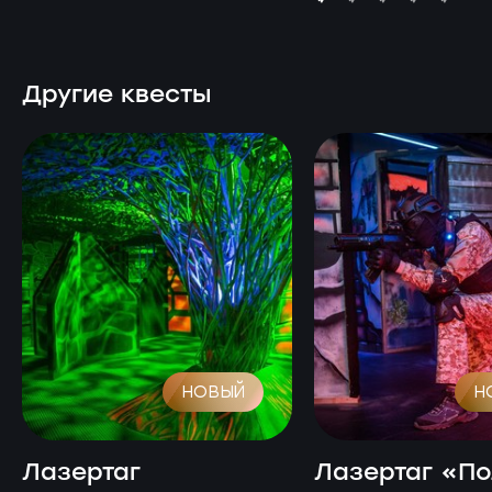
Другие квесты
НОВЫЙ
Н
Лазертаг
Лазертаг «П