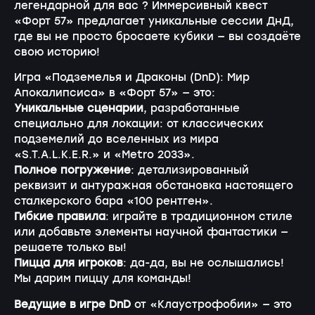
легендарной для вас ? Иммерсивный квест
«Форт 57» предлагает уникальные сессии ДнД,
где вы не просто бросаете кубики — вы создаёте
свою историю!
Игра «Подземелья и Драконы (DnD): Мир
Апокалипсиса» в «Форт 57» — это:
Уникальные сценарии
, разработанные
специально для локации: от классических
подземелий до вселенных из мира
«S.T.A.L.K.E.R.» и «Metro 2033».
Полное погружение
: детализированный
реквизит и антуражная обстановка настоящего
сталкерского бара «100 рентген».
Гибкие правила
: играйте в традиционном стиле
или добавьте элементы научной фантастики —
решаете только вы!
Пицца для игроков
: да-да, вы не ослышались!
Мы дарим пиццу для команды!
Ведущие в игре DnD
от «Клаустрофобии» — это