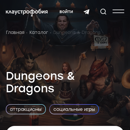
войти
Главная
Каталог
Dungeons & Dragons
Dungeons &
Dragons
аттракционы
социальные игры