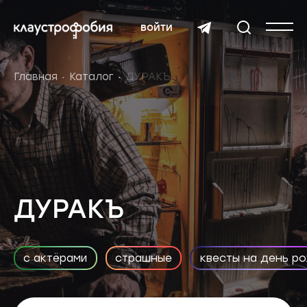
войти
Главная
Каталог
ДУРАКЪ
ДУРАКЪ
с актёрами
страшные
квесты на день р