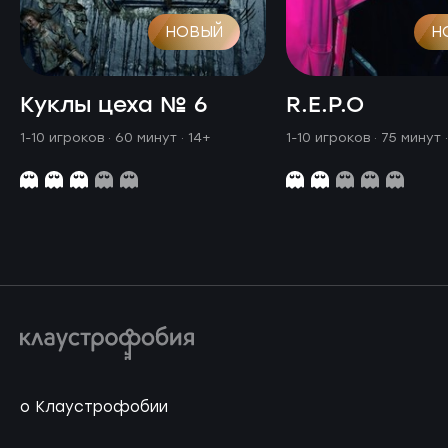
НОВЫЙ
Н
Куклы цеха № 6
R.E.P.O
1-10 игроков · 60 минут
· 14+
1-10 игроков · 75 минут
о Клаустрофобии