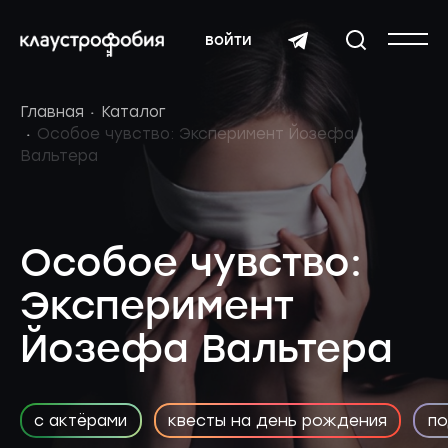
войти
Главная
Каталог
Особое чувство: Эксперимент Йозефа
Вальтера
Особое чувство:
Эксперимент
Йозефа Вальтера
с актёрами
квесты на день рождения
по