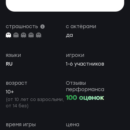
страшность
с актёрами
да
языки
игроки
RU
1-6 участников
возраст
Отзывы
перформанса
10+
100 оценок
(от 10 лет со взрослыми,
от 14 без)
время игры
цена