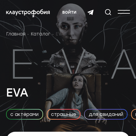
войти
Главная
Каталог
EVA
EVA
с актёрами
страшные
для свиданий