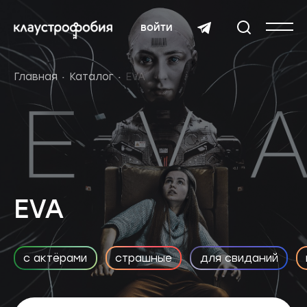
войти
Главная
Каталог
EVA
EVA
с актёрами
страшные
для свиданий