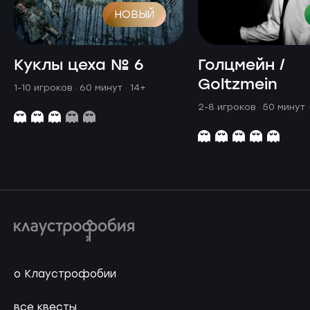
НОВЫЙ
Куклы цеха № 6
Голцмейн /
Goltzmein
1-10 игроков · 60 минут
· 14+
2-8 игроков · 50 минут
о Клаустрофобии
все квесты