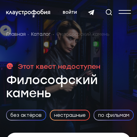
войти
Главная
Каталог
Философский камень
Этот квест недоступен
Философский
камень
без актёров
нестрашные
по фильмам