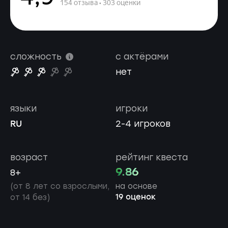
сложность
с актёрами
нет
языки
игроки
RU
2-4 игроков
возраст
рейтинг квеста
9.86
8+
(от 8 лет со взрослыми,
на основе
19 оценок
от 14 без)