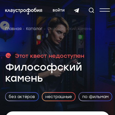
войти
Главная
Каталог
Философский камень
Этот квест недоступен
Философский
камень
без актёров
нестрашные
по фильмам