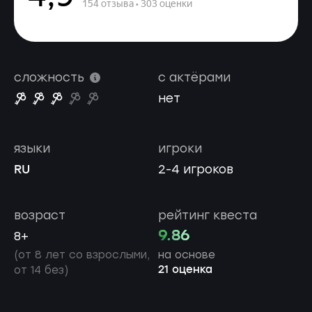
сложность
с актёрами
нет
языки
игроки
RU
2-4 игроков
возраст
рейтинг квеста
9.86
8+
(от 8 лет со взрослыми,
на основе
21 оценка
от 14 без)