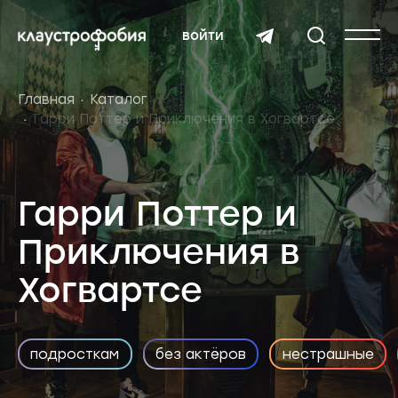
войти
Главная
Каталог
Гарри Поттер и Приключения в Хогвартсе
Гарри Поттер и
Приключения в
Хогвартсе
подросткам
без актёров
нестрашные