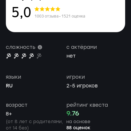
сложность
с актёрами
нет
языки
игроки
RU
2-5 игроков
возраст
рейтинг квеста
9.76
8+
(от 8 лет с родителями,
на основе
88 оценок
от 14 без)