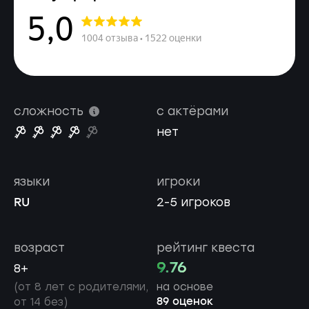
сложность
с актёрами
нет
языки
игроки
RU
2-5 игроков
возраст
рейтинг квеста
9.76
8+
(от 8 лет с родителями,
на основе
89 оценок
от 14 без)