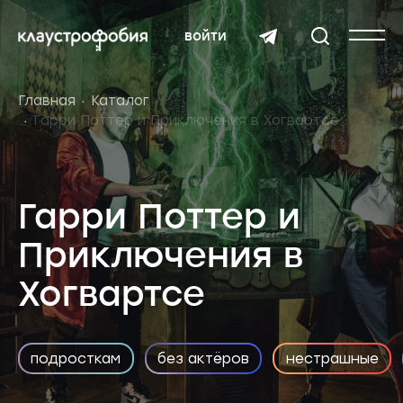
войти
Главная
Каталог
Гарри Поттер и Приключения в Хогвартсе
Гарри Поттер и
Приключения в
Хогвартсе
подросткам
без актёров
нестрашные