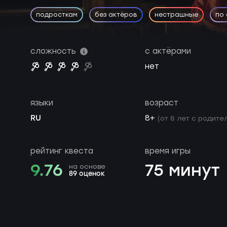
подросткам
без актёров
нестрашные
по
сложность
с актёрами
нет
языки
возраст
RU
8+
(от 8 лет с родител
рейтинг квеста
время игры
9.76
75 минут
на основе
89 оценок