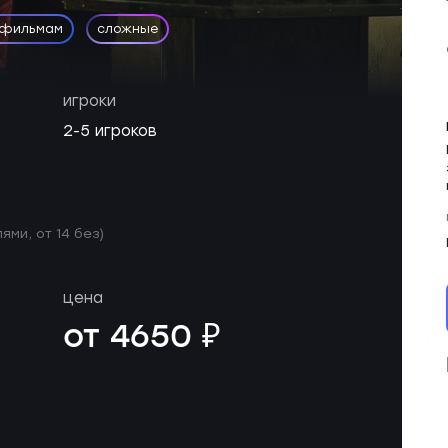
 фильмам
сложные
игроки
2-5 игроков
ями, от 14 без)
цена
от 4650 ₽