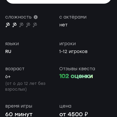
сложность
с актёрами
нет
языки
игроки
RU
1-12 игроков
возраст
Отзывы квеста
102 оценки
6+
(от 6 до 12 лет без
взрослых)
время игры
цена
60 минут
от 4500 ₽