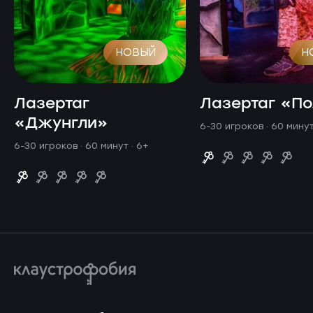
НОВЫЙ
Н
Лазертаг
Лазертаг «П
«Джунгли»
6-30 игроков · 60 мину
6-30 игроков · 60 минут
· 6+