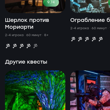
9.74
Шерлок против
Ограбление 
Мориарти
2-4 игрока · 60 минут
·
2-4 игрока · 60 минут
· 8+
Другие квесты