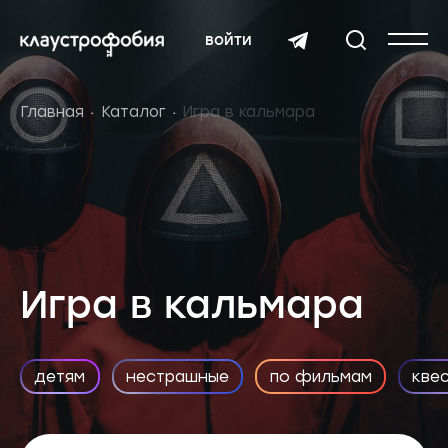
войти
Главная
Каталог
Игра в кальмара
Игра в кальмара
детям
нестрашные
по фильмам
кве