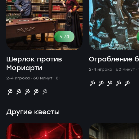
9.74
Шерлок против
Ограбление 
Мориарти
2-4 игрока · 60 минут
·
2-4 игрока · 60 минут
· 8+
Другие квесты