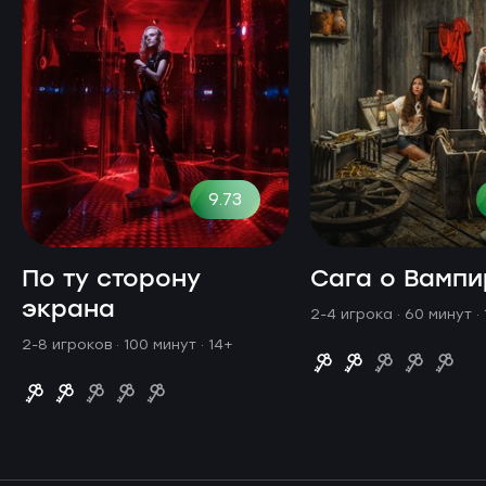
9.73
По ту сторону
Сага о Вампи
экрана
2-4 игрока · 60 минут
·
2-8 игроков · 100 минут
· 14+