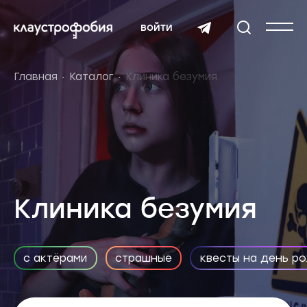
войти
Главная
Каталог
Клиника безумия
Клиника безумия
с актёрами
страшные
квесты на день р