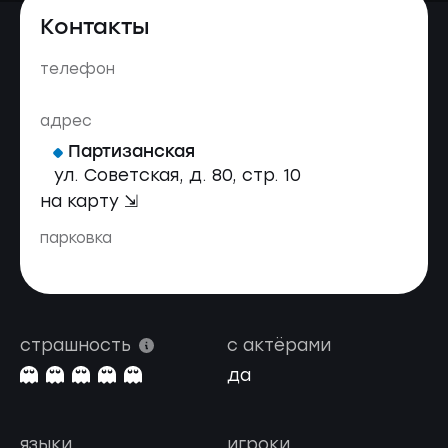
Контакты
телефон
адрес
Партизанская
ул. Советская, д. 80, стр. 10
на карту ⇲
парковка
страшность
с актёрами
да
языки
игроки