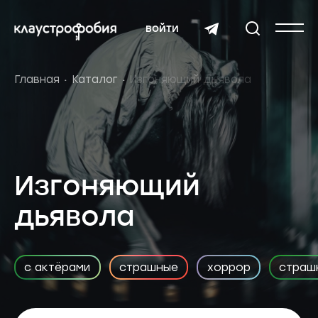
войти
Главная
Каталог
Изгоняющий дьявола
Изгоняющий
дьявола
с актёрами
страшные
хоррор
страш