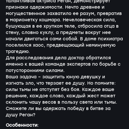
талантливая актриса Реган, демонстрирует
признаки одержимости. Нечто древнее и
могущественное захватило ее разум, превратив
в марионетку кошмара. Нечеловеческая сила,
бушующая в ее хрупком теле, отбросила отца в
стену, словно куклу, а предметы вокруг нее
начали двигаться сами собой. В доме психиатра
поселился хаос, предвещающий неминуемую
трагедию.
Для расследования дела доктор обратился
именно к вашей команде экспертов по борьбе с
потусторонними силами.
Ваша задача – защитить юную девушку и
изгнать зло, что терзает ее душу. Но помните:
силы тьмы не отступят без боя. Каждое ваше
решение, каждое слово, каждый жест может
склонить чашу весов в пользу света или тьмы.
Сможете ли вы одержать победу в битве за
душу Реган?
Особенности
: