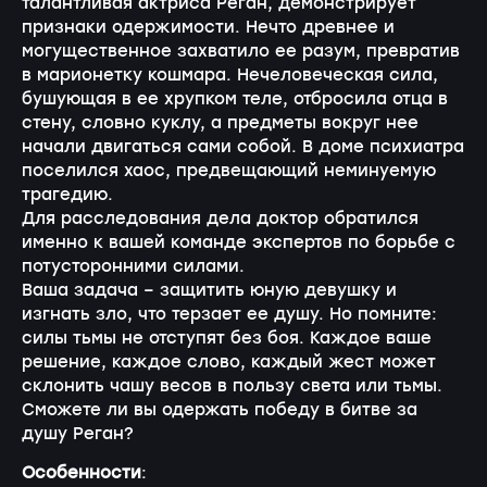
талантливая актриса Реган, демонстрирует
признаки одержимости. Нечто древнее и
могущественное захватило ее разум, превратив
в марионетку кошмара. Нечеловеческая сила,
бушующая в ее хрупком теле, отбросила отца в
стену, словно куклу, а предметы вокруг нее
начали двигаться сами собой. В доме психиатра
поселился хаос, предвещающий неминуемую
трагедию.
Для расследования дела доктор обратился
именно к вашей команде экспертов по борьбе с
потусторонними силами.
Ваша задача – защитить юную девушку и
изгнать зло, что терзает ее душу. Но помните:
силы тьмы не отступят без боя. Каждое ваше
решение, каждое слово, каждый жест может
склонить чашу весов в пользу света или тьмы.
Сможете ли вы одержать победу в битве за
душу Реган?
Особенности
: