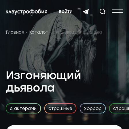
войти
Главная
Каталог
Изгоняющий дьявола
Изгоняющий
дьявола
с актёрами
страшные
хоррор
страш