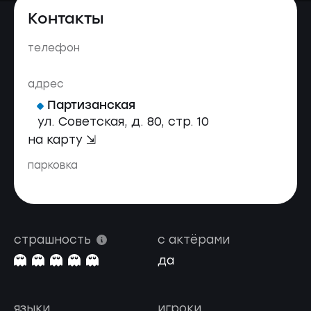
Контакты
телефон
адрес
Партизанская
ул. Советская, д. 80, стр. 10
на карту ⇲
парковка
страшность
с актёрами
да
языки
игроки