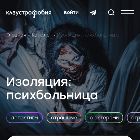
войти
Главная
Каталог
Изоляция: психбольница
Изоляция:
психбольница
детективы
страшные
с актёрами
ст