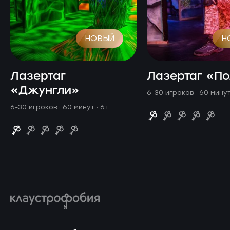
НОВЫЙ
Н
Лазертаг
Лазертаг «П
«Джунгли»
6-30 игроков · 60 мину
6-30 игроков · 60 минут
· 6+