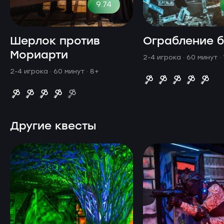
9.74
Шерлок против
Ограбление 
Мориарти
2-4 игрока · 60 минут
·
2-4 игрока · 60 минут
· 8+
Другие квесты