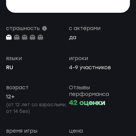
страшность
с актёрами
да
языки
игроки
RU
4-9 участников
возраст
Отзывы
перформанса
12+
42 оценки
(от 12 лет со взрослыми,
от 14 без)
время игры
цена