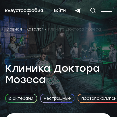
войти
Главная
Каталог
Клиника Доктора Мозеса
Клиника Доктора
Мозеса
с актёрами
нестрашные
постапокалипси