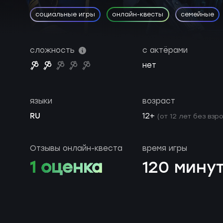
социальные игры
онлайн-квесты
семейные
сложность
с актёрами
нет
языки
возраст
RU
12+
(от 12 лет без взр
Отзывы онлайн-квеста
время игры
1 оценка
120 мину