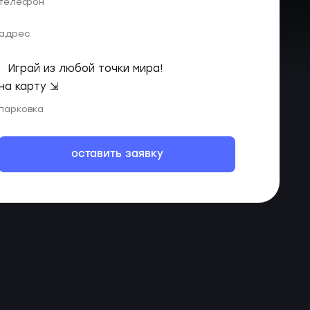
телефон
адрес
Играй из любой точки мира!
на карту ⇲
парковка
оставить заявку