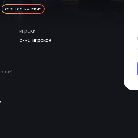
фантастические
игроки
5-90 игроков
ослых)
т