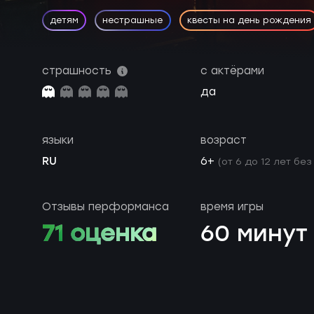
детям
нестрашные
квесты на день рождения
страшность
с актёрами
да
языки
возраст
RU
6+
(от 6 до 12 лет без
Отзывы перформанса
время игры
71 оценка
60 минут