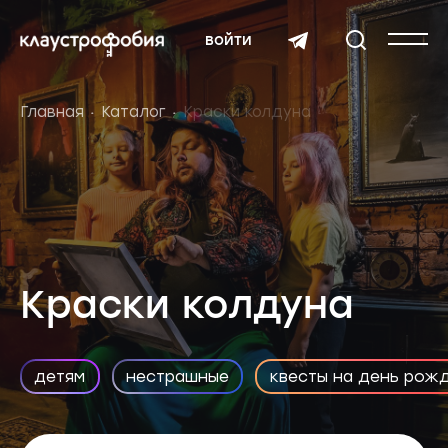
войти
Главная
Каталог
Краски колдуна
Краски колдуна
детям
нестрашные
квесты на день рож