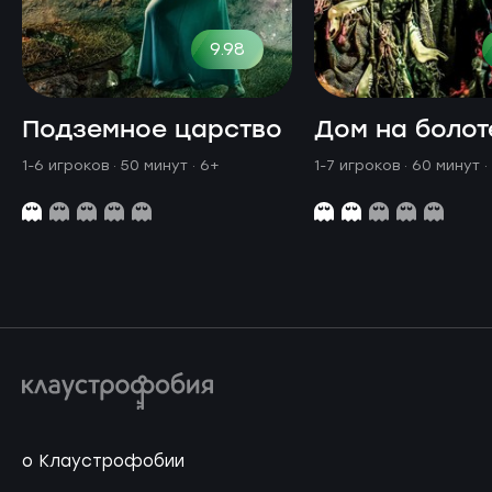
9.98
Подземное царство
Дом на болот
1-6 игроков · 50 минут
· 6+
1-7 игроков · 60 минут
·
о Клаустрофобии