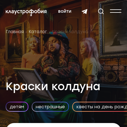
войти
Главная
Каталог
Краски колдуна
Краски колдуна
детям
нестрашные
квесты на день рож