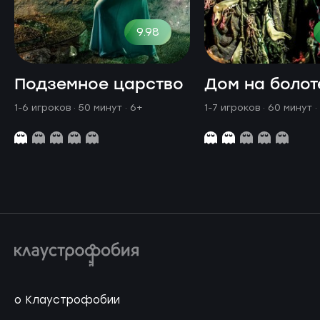
9.98
Подземное царство
Дом на болот
1-6 игроков · 50 минут
· 6+
1-7 игроков · 60 минут
·
о Клаустрофобии