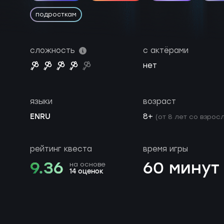
подросткам
сложность
с актёрами
нет
языки
возраст
EN
RU
8+
(от 8 лет со взросл
рейтинг квеста
время игры
9.36
60 минут
на основе
14 оценок