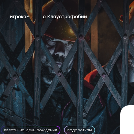
игрокам
о Клаустрофобии
сты
всех квестов
нестрашные
детский день рождения
бонусная программа
ы
квестах
эротические
тимбилдинг
контакты
ы
с актёрами
квесты на день рождения
подросткам