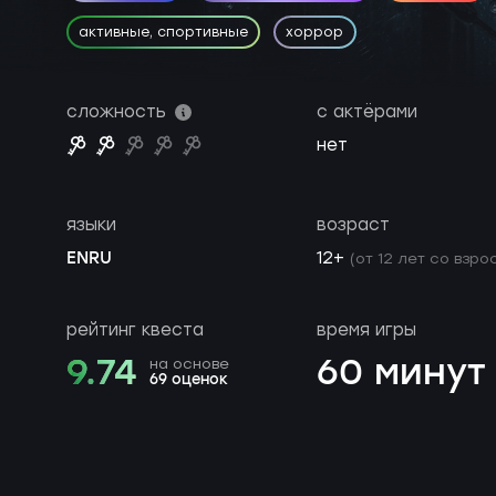
активные, спортивные
хоррор
сложность
с актёрами
нет
языки
возраст
EN
RU
12+
(от 12 лет со взро
рейтинг квеста
время игры
9.74
60 минут
на основе
69 оценок