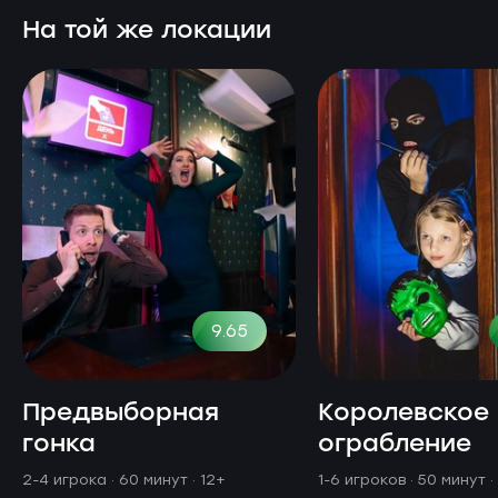
На той же локации
9.65
Предвыборная
Королевское
гонка
ограбление
2-4 игрока · 60 минут
· 12+
1-6 игроков · 50 минут
·