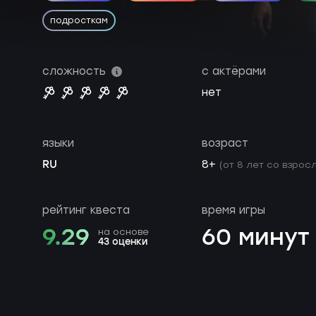
подросткам
сложность
с актёрами
нет
языки
возраст
RU
8+
(от 8 лет со взросл
рейтинг квеста
время игры
9.29
60 минут
на основе
43 оценки