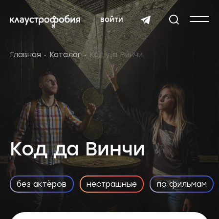
войти
Главная
Каталог
Код да Винчи
Код да Винчи
без актёров
нестрашные
по фильмам