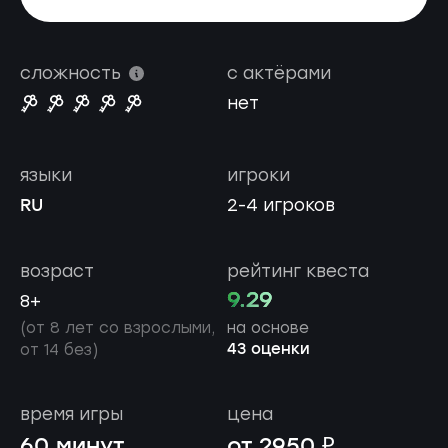
сложность
с актёрами
нет
языки
игроки
RU
2-4 игроков
возраст
рейтинг квеста
9.29
8+
(от 8 лет со взрослыми,
на основе
43 оценки
от 14 без)
время игры
цена
60 минут
от 2950 ₽