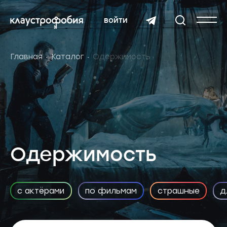
войти
Главная
Каталог
Одержимость
Одержимость
с актёрами
по фильмам
страшные
д