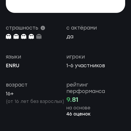
страшность
с актёрами
да
языки
игроки
EN
RU
1-6 участников
возраст
рейтинг
перформанса
16+
9.81
(от 16 лет без взрослых)
на основе
46 оценок