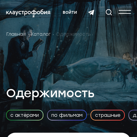
войти
Главная
Каталог
Одержимость
Одержимость
с актёрами
по фильмам
страшные
д