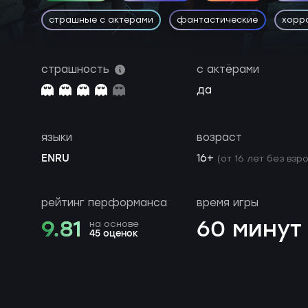
страшные с актерами
фантастические
хорр
страшность
с актёрами
да
языки
возраст
EN
RU
16+
(от 16 лет без взр
рейтинг перформанса
время игры
9.81
60 минут
на основе
45 оценок