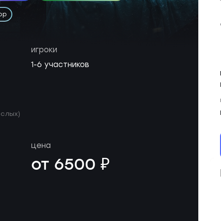
ор
игроки
1-6 участников
ослых)
цена
от 6500 ₽