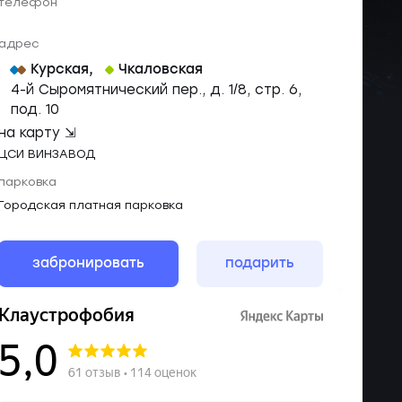
телефон
адрес
Курская
,
Чкаловская
4-й Сыромятнический пер., д. 1/8, стр. 6,
под. 10
на карту ⇲
ЦСИ ВИНЗАВОД
парковка
Городская платная парковка
забронировать
подарить