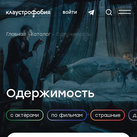
войти
Главная
Каталог
Одержимость
Одержимость
с актёрами
по фильмам
страшные
д