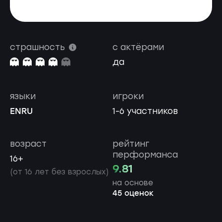
страшность
с актёрами
да
языки
игроки
EN
RU
1-6 участников
возраст
рейтинг
перформанса
16+
9.81
(от 16 лет без взрослых)
на основе
45 оценок